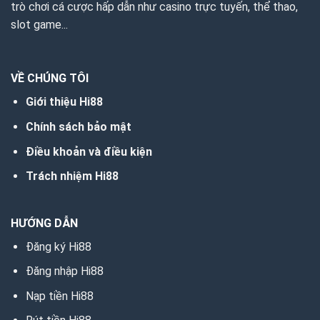
trò chơi cá cược hấp dẫn như casino trực tuyến, thể thao,
slot game...
VỀ CHÚNG TÔI
Giới thiệu Hi88
Chính sách bảo mật
Điều khoản và điều kiện
Trách nhiệm Hi88
HƯỚNG DẪN
Đăng ký Hi88
Đăng nhập Hi88
Nạp tiền Hi88