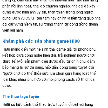
đăng ký, giao dịch hay tham gia khuyến mãi. Nhờ khả năng
phản hồi linh hoạt, thái độ chuyên nghiệp, nhà cái đã xây
dựng được hình ảnh uy tín, thân thiện trong lòng người
dùng. Dịch vụ CSKH tận tâm này chính là nền tảng giúp nhà
cái giữ vững niềm tin, sự trung thành từ cộng đồng thành
viên lâu năm.
Khám phá các sản phẩm game Hi88
Hi88 mang đến một hệ sinh thái game giải trí phong phú,
kết hợp giữa công nghệ hiện đại, trải nghiệm người chơi
thực tế. Mỗi sản phẩm đều được đầu tư chỉn chu, đảm
bảo mang lại sự đa dạng, hấp dẫn, công bằng tuyệt đối.
Người chơi có thể thỏa sức lựa chọn giữa hàng loạt thể
loại khác nhau, phù hợp với mọi phong cách, sở thích cá
cược.
Thể thao trực tuyến
Hi88 sở hữu sảnh thể thao trực tuyến nổi bật với hàng