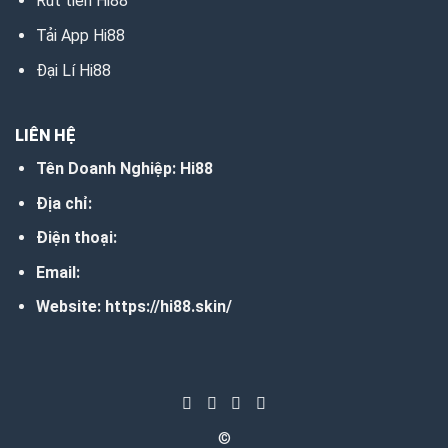
Rút tiền Hi88
Tải App Hi88
Đại Lí Hi88
LIÊN HỆ
Tên Doanh Nghiệp:
Hi88
Địa chỉ:
Điện thoại:
Email:
Website:
https://hi88.skin/
©