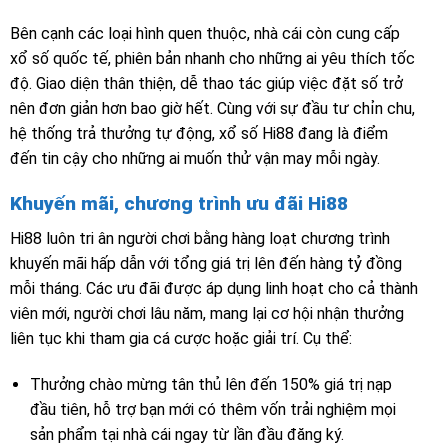
Bên cạnh các loại hình quen thuộc, nhà cái còn cung cấp
xổ số quốc tế, phiên bản nhanh cho những ai yêu thích tốc
độ. Giao diện thân thiện, dễ thao tác giúp việc đặt số trở
nên đơn giản hơn bao giờ hết. Cùng với sự đầu tư chỉn chu,
hệ thống trả thưởng tự động, xổ số Hi88 đang là điểm
đến tin cậy cho những ai muốn thử vận may mỗi ngày.
Khuyến mãi, chương trình ưu đãi Hi88
Hi88 luôn tri ân người chơi bằng hàng loạt chương trình
khuyến mãi hấp dẫn với tổng giá trị lên đến hàng tỷ đồng
mỗi tháng. Các ưu đãi được áp dụng linh hoạt cho cả thành
viên mới, người chơi lâu năm, mang lại cơ hội nhận thưởng
liên tục khi tham gia cá cược hoặc giải trí. Cụ thể:
Thưởng chào mừng tân thủ lên đến 150% giá trị nạp
đầu tiên, hỗ trợ bạn mới có thêm vốn trải nghiệm mọi
sản phẩm tại nhà cái ngay từ lần đầu đăng ký.