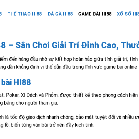
8
THỂ THAO HI88
ĐÁ GÀ HI88
GAME BÀI HI88
XỔ SỐ HI
8 – Sân Chơi Giải Trí Đỉnh Cao, Th
iểm đến hàng đầu nhờ sự kết hợp hoàn hảo giữa tính giải trí, tín
ng dần khẳng định vị thế dẫn đầu trong lĩnh vực game bài online 
 bài HI88
 Poker, Xì Dách và Phỏm, được thiết kế theo phong cách hiện đại
ng bằng cho người tham gia.
h là tốc độ giao dịch nhanh chóng, bảo mật tuyệt đối và nhiều ưu
ồ, biến từng ván bài trở nên đầy kịch tính.