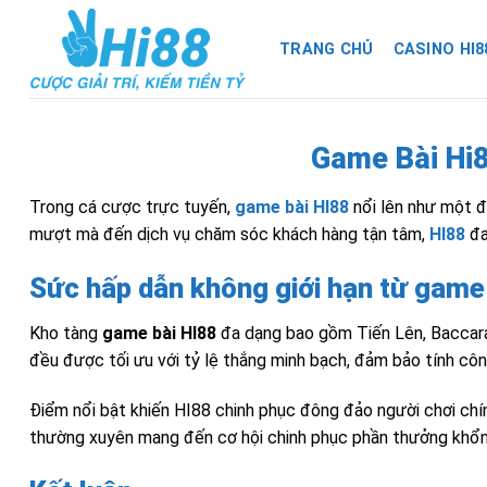
Chuyển
đến
TRANG CHỦ
CASINO HI8
nội
dung
Game Bài Hi8
Trong cá cược trực tuyến,
game bài HI88
nổi lên như một đ
mượt mà đến dịch vụ chăm sóc khách hàng tận tâm,
HI88
đa
Sức hấp dẫn không giới hạn từ game
Kho tàng
game bài HI88
đa dạng bao gồm Tiến Lên, Baccarat,
đều được tối ưu với tỷ lệ thắng minh bạch, đảm bảo tính cô
Điểm nổi bật khiến HI88 chinh phục đông đảo người chơi chín
thường xuyên mang đến cơ hội chinh phục phần thưởng khổng l