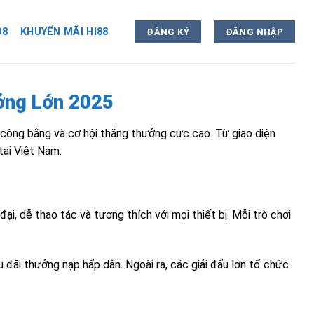
88
KHUYẾN MÃI HI88
ĐĂNG KÝ
ĐĂNG NHẬP
ưởng Lớn 2025
h công bằng và cơ hội thắng thưởng cực cao. Từ giao diện
tại Việt Nam.
, dễ thao tác và tương thích với mọi thiết bị. Mỗi trò chơi
 đãi thưởng nạp hấp dẫn. Ngoài ra, các giải đấu lớn tổ chức